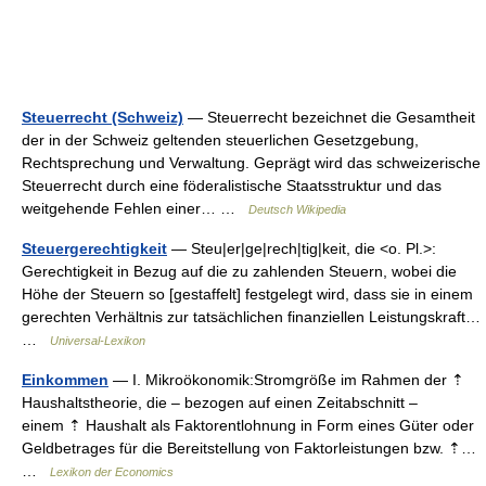
Steuerrecht (Schweiz)
— Steuerrecht bezeichnet die Gesamtheit
der in der Schweiz geltenden steuerlichen Gesetzgebung,
Rechtsprechung und Verwaltung. Geprägt wird das schweizerische
Steuerrecht durch eine föderalistische Staatsstruktur und das
weitgehende Fehlen einer… …
Deutsch Wikipedia
Steuergerechtigkeit
— Steu|er|ge|rech|tig|keit, die <o. Pl.>:
Gerechtigkeit in Bezug auf die zu zahlenden Steuern, wobei die
Höhe der Steuern so [gestaffelt] festgelegt wird, dass sie in einem
gerechten Verhältnis zur tatsächlichen finanziellen Leistungskraft…
…
Universal-Lexikon
Einkommen
— I. Mikroökonomik:Stromgröße im Rahmen der ⇡
Haushaltstheorie, die – bezogen auf einen Zeitabschnitt –
einem ⇡ Haushalt als Faktorentlohnung in Form eines Güter oder
Geldbetrages für die Bereitstellung von Faktorleistungen bzw. ⇡…
…
Lexikon der Economics