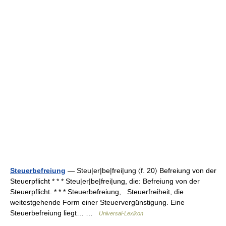
Steuerbefreiung
— Steu|er|be|frei|ung 〈f. 20〉 Befreiung von der
Steuerpflicht * * * Steu|er|be|frei|ung, die: Befreiung von der
Steuerpflicht. * * * Steuerbefreiung, Steuerfreiheit, die
weitestgehende Form einer Steuervergünstigung. Eine
Steuerbefreiung liegt… …
Universal-Lexikon